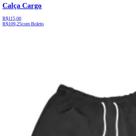
Calça Cargo
R$115,00
R$109,25
com Boleto